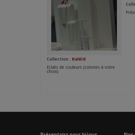
Coll
Prés
Collection :
Kaléïd
Eclats de couleurs (colories à votre
choix)
Présentoirs pour bijoux
Nos 