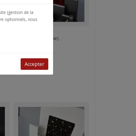
ite (gestion de la
re optionnels, vous
Collection :
Kaléïd
Coquelicots (fond noir)
Accepter