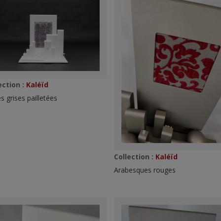
ection :
Kaléïd
s grises pailletées
Collection :
Kaléïd
Arabesques rouges