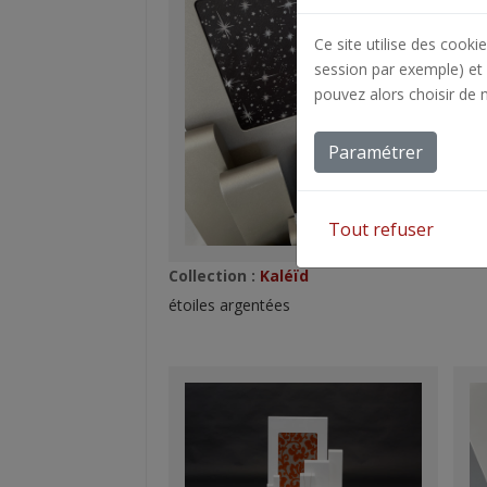
Ce site utilise des cooki
session par exemple) et 
pouvez alors choisir de 
Coll
Arab
Paramétrer
Tout refuser
Collection :
Kaléïd
étoiles argentées