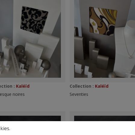
ection :
Kaléïd
Collection :
Kaléïd
esque noires
Seventies
kies.