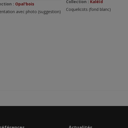
Collection :
Kaléïd
ection :
Opal'bois
Coquelicots (fond blanc)
entation avec photo (suggestion)
références
Actualités