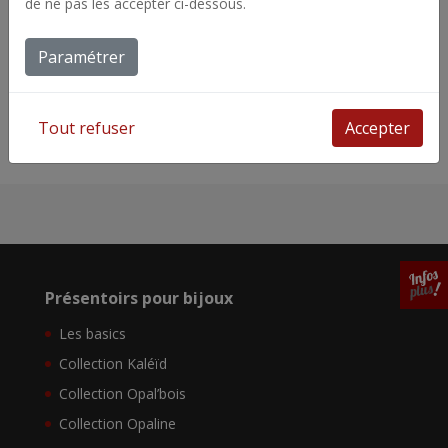
de ne pas les accepter ci-dessous.
d’oreilles pendantes.
Paramétrer
Tout refuser
Accepter
Présentoirs pour bijoux
Les basics
Collection Kaléïd
Collection Opal’bois
Collection Opaline