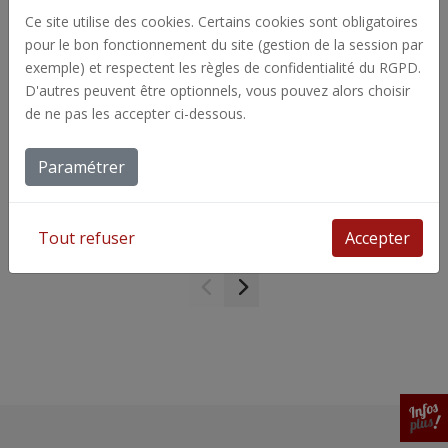
Ce site utilise des cookies. Certains cookies sont obligatoires
pour le bon fonctionnement du site (gestion de la session par
exemple) et respectent les règles de confidentialité du RGPD.
D'autres peuvent être optionnels, vous pouvez alors choisir
de ne pas les accepter ci-dessous.
Paramétrer
Les
Les supports pour les créoles et boucles
d’oreilles pendantes.
Tout refuser
Accepter