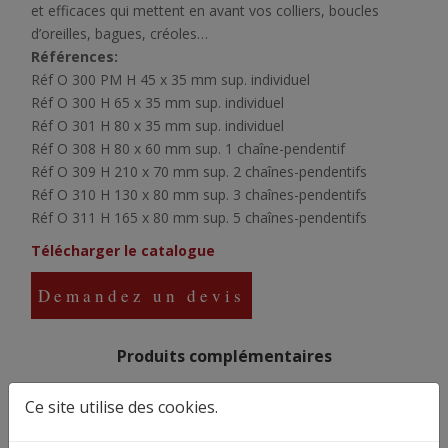
et efficaces qui mettent en avant vos colliers, boucles
d’oreilles, bagues, créoles…
Références:
Réf O 300 PM H 45 x 35 mm sup. individuel
Réf O 300 H 65 x 35 mm sup. individuel
Réf O 301 H 80 x 35 mm sup. individuel
Réf O 308 H 80 x 60 mm sup. 1 chaîne-pendentif
Réf O 309 H 210 x 70 mm sup. 2 chaînes-pendentifs
Réf O 310 H 130 x 80 mm sup. 3 chaînes-pendentifs
Réf O 311 H 165 x 80 mm sup. 5 chaînes-pendentifs
Télécharger le catalogue
Demandez un devis
Produits complémentaires
Ce site utilise des cookies.